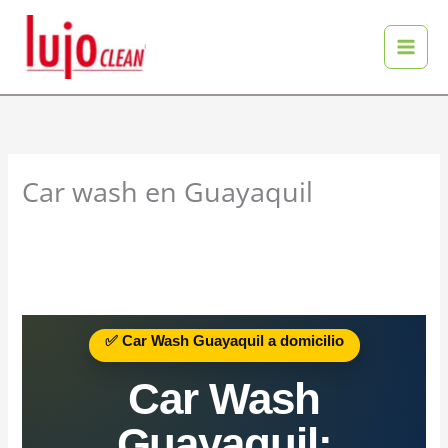
Ir
al
contenido
Car wash en Guayaquil
✅ Car Wash Guayaquil a domicilio
Car Wash
Guayaquil: